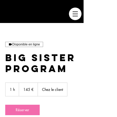
Disponible en ligne
BIG SISTER
PROGRAM
145
euros
1 h
1
145 €
Chez le client
Réserver